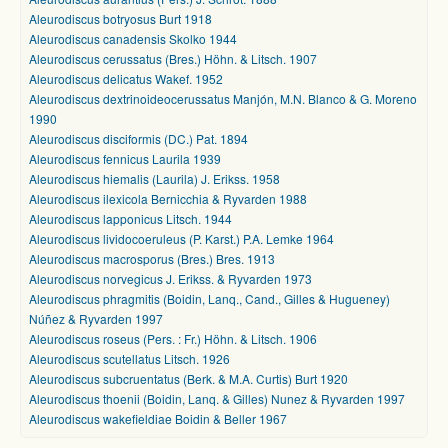
Aleurodiscus botryosus Burt 1918
Aleurodiscus canadensis Skolko 1944
Aleurodiscus cerussatus (Bres.) Höhn. & Litsch. 1907
Aleurodiscus delicatus Wakef. 1952
Aleurodiscus dextrinoideocerussatus Manjón, M.N. Blanco & G. Moreno
1990
Aleurodiscus disciformis (DC.) Pat. 1894
Aleurodiscus fennicus Laurila 1939
Aleurodiscus hiemalis (Laurila) J. Erikss. 1958
Aleurodiscus ilexicola Bernicchia & Ryvarden 1988
Aleurodiscus lapponicus Litsch. 1944
Aleurodiscus lividocoeruleus (P. Karst.) P.A. Lemke 1964
Aleurodiscus macrosporus (Bres.) Bres. 1913
Aleurodiscus norvegicus J. Erikss. & Ryvarden 1973
Aleurodiscus phragmitis (Boidin, Lanq., Cand., Gilles & Hugueney)
Núñez & Ryvarden 1997
Aleurodiscus roseus (Pers. : Fr.) Höhn. & Litsch. 1906
Aleurodiscus scutellatus Litsch. 1926
Aleurodiscus subcruentatus (Berk. & M.A. Curtis) Burt 1920
Aleurodiscus thoenii (Boidin, Lanq. & Gilles) Nunez & Ryvarden 1997
Aleurodiscus wakefieldiae Boidin & Beller 1967