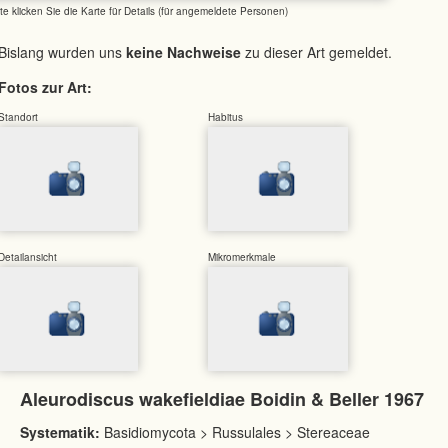
tte klicken Sie die Karte für Details (für angemeldete Personen)
Bislang wurden uns
keine Nachweise
zu dieser Art gemeldet.
Fotos zur Art:
Standort
Habitus
Detailansicht
Mikromerkmale
Aleurodiscus wakefieldiae Boidin & Beller 1967
Systematik:
Basidiomycota > Russulales > Stereaceae