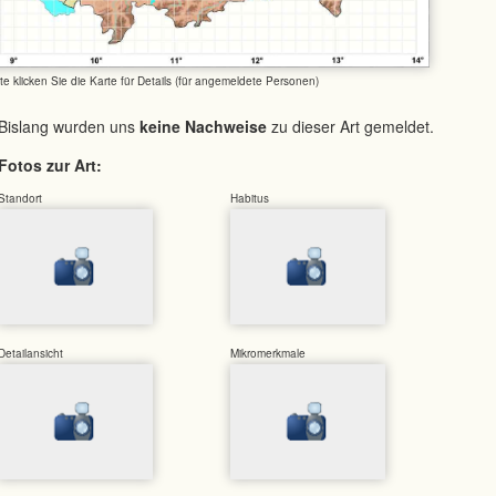
tte klicken Sie die Karte für Details (für angemeldete Personen)
Bislang wurden uns
keine Nachweise
zu dieser Art gemeldet.
Fotos zur Art:
Standort
Habitus
Detailansicht
Mikromerkmale