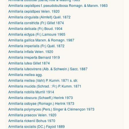
Armillaria cepistipes f. pseudobulbosa Romagn. & Marxm. 1983
Armillaria cepistipes Velen. 1920
Armillaria cingulata (Almfelt) Quél. 1872
Armillaria constricta (Fr.) Gillet 1874
Armillaria delicata (Fr.) Boud. 1904
Armillaria ectypa (Fr.) Lamoure 1965
Armillaria gallica Marxm. & Romagn. 1987
Armillaria imperialis (Fr.) Quél. 1872
Armillaria inflata Velen. 1920
Armillaria irreperta Bernard 1919
Armillaria lutea Gillet 1874
Armillaria luteovirens (Alb. & Schwein.) Sacc. 1887
Armillaria mellea agg.
Armillaria mellea (Vahl) P. Kumm. 1871 s. str.
Armillaria mucida (Schrad. : Fr.) P. Kumm. 1871
Armillaria nobilis Murrill 1914
Armillaria obscura (Schaeff.) Herink 1973
Armillaria ostoyae (Romagn.) Herink 1973
Armillaria polymyces (Pers.) Singer & Clémençon 1973
Armillaria praecox Velen. 1920
Armillaria rickenii Bohus 1970
Armillaria socialis (DC.) Fayod 1889