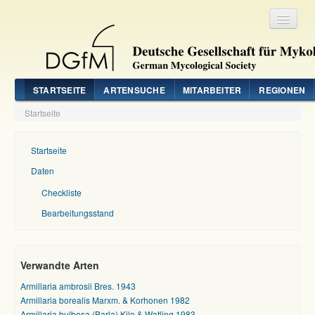
Registrieren
Login
STARTSEITE
ARTENSUCHE
MITARBEITER
REGIONEN
Startseite
Startseite
Daten
Checkliste
Bearbeitungsstand
Verwandte Arten
Armillaria ambrosii Bres. 1943
Armillaria borealis Marxm. & Korhonen 1982
Armillaria bulbosa (Barla) Kile & Watling 1983