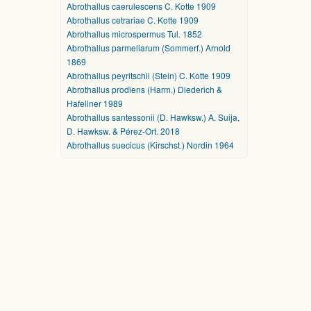
Abrothallus caerulescens C. Kotte 1909
Abrothallus cetrariae C. Kotte 1909
Abrothallus microspermus Tul. 1852
Abrothallus parmeliarum (Sommerf.) Arnold
1869
Abrothallus peyritschii (Stein) C. Kotte 1909
Abrothallus prodiens (Harm.) Diederich &
Hafellner 1989
Abrothallus santessonii (D. Hawksw.) A. Suija,
D. Hawksw. & Pérez-Ort. 2018
Abrothallus suecicus (Kirschst.) Nordin 1964