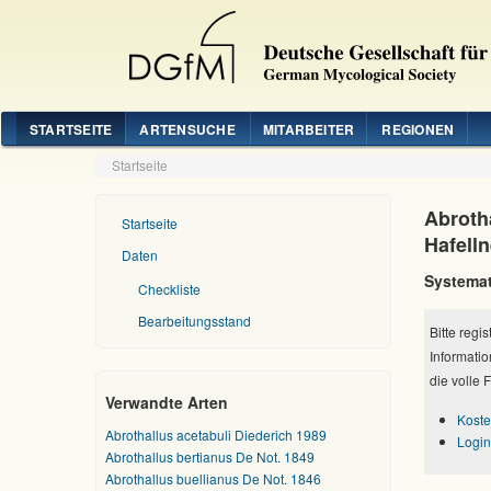
STARTSEITE
ARTENSUCHE
MITARBEITER
REGIONEN
Startseite
Abroth
Startseite
Hafelln
Daten
Systemat
Checkliste
Bearbeitungsstand
Bitte regi
Informatio
die volle 
Verwandte Arten
Koste
Abrothallus acetabuli Diederich 1989
Login
Abrothallus bertianus De Not. 1849
Abrothallus buellianus De Not. 1846